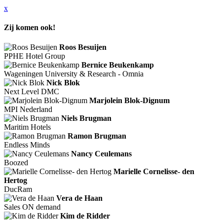
x
Zij komen ook!
Roos Besuijen
PPHE Hotel Group
Bernice Beukenkamp
Wageningen University & Research - Omnia
Nick Blok
Next Level DMC
Marjolein Blok-Dignum
MPI Nederland
Niels Brugman
Maritim Hotels
Ramon Brugman
Endless Minds
Nancy Ceulemans
Boozed
Marielle Cornelisse- den
Hertog
DucRam
Vera de Haan
Sales ON demand
Kim de Ridder