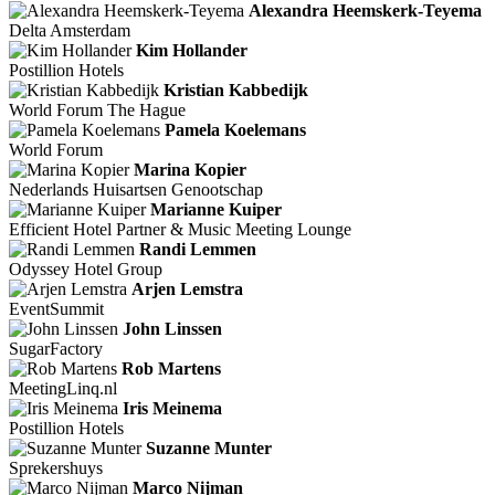
Alexandra Heemskerk-Teyema
Delta Amsterdam
Kim Hollander
Postillion Hotels
Kristian Kabbedijk
World Forum The Hague
Pamela Koelemans
World Forum
Marina Kopier
Nederlands Huisartsen Genootschap
Marianne Kuiper
Efficient Hotel Partner & Music Meeting Lounge
Randi Lemmen
Odyssey Hotel Group
Arjen Lemstra
EventSummit
John Linssen
SugarFactory
Rob Martens
MeetingLinq.nl
Iris Meinema
Postillion Hotels
Suzanne Munter
Sprekershuys
Marco Nijman